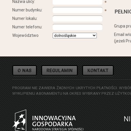
Nazwa ulicy:
●
Numer budynku:
●
PEŁNI
Numer lokalu:
Grupa pr
Numer telefonu:
Email wła
Województwo
(jeżeli P
O NAS
REGULAMIN
KONTAKT
PROGRAM NIE ZAWIERA ŻADNYCH UKRYTYCH PŁATNOŚCI. WYBÓR
WYKUPIENIU ABONAMENTU NA OKRES WYBRANY PRZEZ UŻYTKOWN