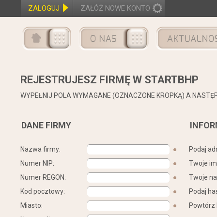
ZALOGUJ
ZAŁÓŻ NOWE KONTO
REJESTRUJESZ FIRMĘ W STARTBHP
WYPEŁNIJ POLA WYMAGANE (OZNACZONE KROPKĄ) A NASTĘPNI
DANE FIRMY
INFO
Nazwa firmy:
●
Podaj adr
Numer NIP:
●
Twoje im
Numer REGON:
●
Twoje na
Kod pocztowy:
●
Podaj has
Miasto:
●
Powtórz 